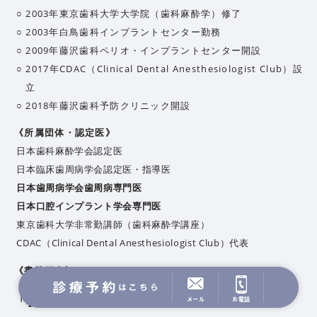
2003年
東京歯科大学大学院（歯科麻酔学）修了
2003年
白鳥歯科インプラントセンター勤務
2009年
藤沢歯科ペリオ・インプラントセンター開設
2017年
CDAC（Clinical Dental Anesthesiologist Club）設
立
2018年
藤沢歯科予防クリニック開設
《所属団体・認定医》
日本歯科麻酔学会認定医
日本臨床歯周病学会認定医・指導医
日本歯周病学会歯周病専門医
日本口腔インプラント学会専門医
東京歯科大学非常勤講師（歯科麻酔学講座）
CDAC（Clinical Dental Anesthesiologist Club）代表
《書籍紹介》
「寝ている間に終わる奇跡の無痛歯科」
メール
お電話