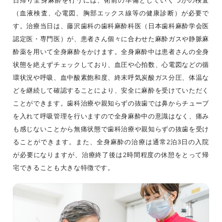
（血液検査、心電図、胸部エックス線等の健康診断）が必要で
す。治療当日は、藤沢歯科の歯科麻酔科医（日本歯科麻酔学会医
認定医・専門医）が、患者さん個々に合わせた麻酔ガスや静脈麻
酔薬を用いて全身麻酔をかけます。全身麻酔中は患者さんの全身
状態を絶えずチェックしており、血圧や心拍数、心電図などの循
環状況や呼吸、血中酸素飽和度、終末呼気炭酸ガス分圧、体温な
どを継続して確認することにより、安全に麻酔を受けていただく
ことができます。歯科治療や親知らずの抜歯では鼻からチューブ
を入れて呼吸管理を行いますので全身麻酔中の意識はなく、痛み
も感じないことから無痛状態で歯科治療や親知らずの抜歯を受け
ることができます。また、全身麻酔の治療は通常2泊3日の入院
が必要になりますが、治療終了後は2時間程度の休憩をとって帰
宅できることも大きな特徴です。