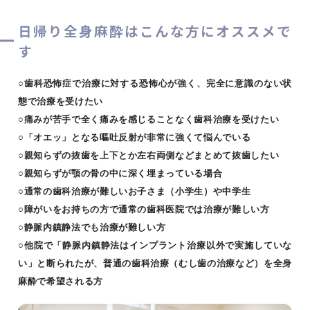
日帰り全身麻酔はこんな方にオススメで
す
○歯科恐怖症で治療に対する恐怖心が強く、完全に意識のない状
態で治療を受けたい
○痛みが苦手で全く痛みを感じることなく歯科治療を受けたい
○「オエッ」となる嘔吐反射が非常に強くて悩んでいる
○親知らずの抜歯を上下とか左右両側などまとめて抜歯したい
○親知らずが顎の骨の中に深く埋まっている場合
○通常の歯科治療が難しいお子さま（小学生）や中学生
○障がいをお持ちの方で通常の歯科医院では治療が難しい方
○静脈内鎮静法でも治療が難しい方
○他院で「静脈内鎮静法はインプラント治療以外で実施していな
い」と断られたが、普通の歯科治療（むし歯の治療など）を全身
麻酔で希望される方