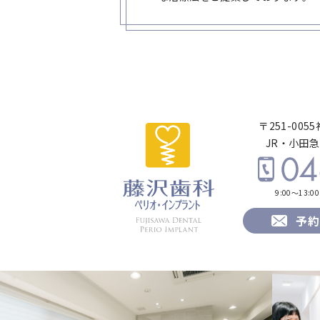
〒251-005
JR・小田
9:00～13:0
予