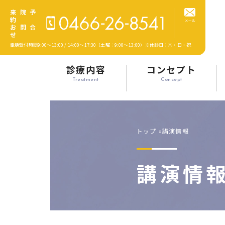
来院予
約
お問合
せ
電話受付時間9:00～13:00 / 14:00～17:30
（土曜：9:00～13:00）
※休診日：木・日・祝
診療内容
コンセプト
Treatment
Concept
トップ
講演情報
講演情