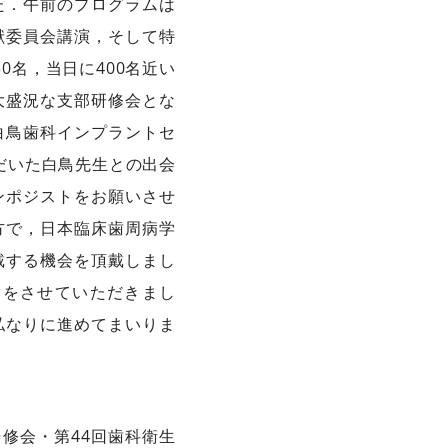
た．午前のプログラムは
献委員会講演，そして特
名，当日に400名近い
大盛況な支部研修会とな
白鳥歯科インプラントセ
だいた白鳥先生との出会
ンポジストをお願いさせ
方で，日本臨床歯周病学
戴する機会を頂戴しまし
験をさせていただきまし
私なりに進めてまいりま
研修会・第44回歯科衛生