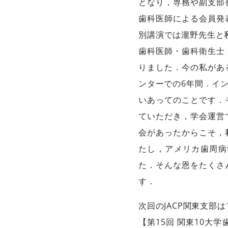
となり，専務や副支部
歯科医師による会員発
別講演では瀧野先生と私
歯科医師・歯科衛生士
りました．今の私があ
ンターでの6年間．イ
いあってのことです．
ていただき，学会運営
会があったからこそ，
たし，アメリカ歯周病
た．そんな恩をたくさ
す．
次回のJACP関東支部は
【第15回 関東10大