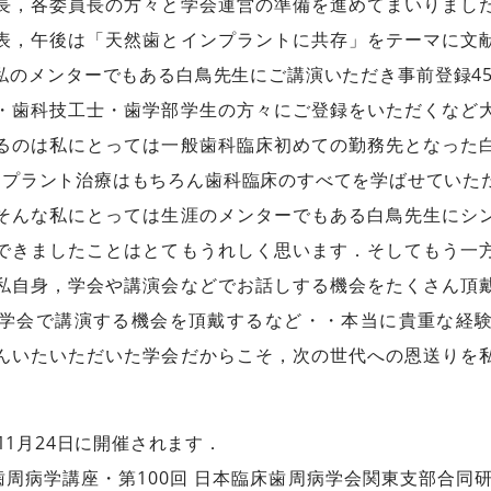
長，各委員長の方々と学会運営の準備を進めてまいりまし
表，午後は「天然歯とインプラントに共存」をテーマに文
のメンターでもある白鳥先生にご講演いただき事前登録450
・歯科技工士・歯学部学生の方々にご登録をいただくなど
るのは私にとっては一般歯科臨床初めての勤務先となった
ンプラント治療はもちろん歯科臨床のすべてを学ばせていた
そんな私にとっては生涯のメンターでもある白鳥先生にシ
できましたことはとてもうれしく思います．そしてもう一
私自身，学会や講演会などでお話しする機会をたくさん頂
学会で講演する機会を頂戴するなど・・本当に貴重な経
んいたいただいた学会だからこそ，次の世代への恩送りを
11月24日に開催されます．
学歯周病学講座・第100回 日本臨床歯周病学会関東支部合同