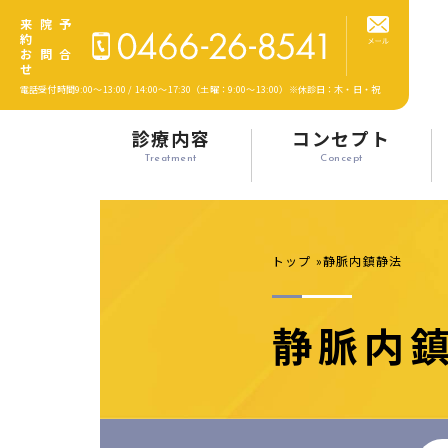
来院予
約
お問合
せ
電話受付時間9:00～13:00 / 14:00～17:30
（土曜：9:00～13:00）
※休診日：木・日・祝
診療内容
コンセプト
Treatment
Concept
トップ
静脈内鎮静法
静脈内