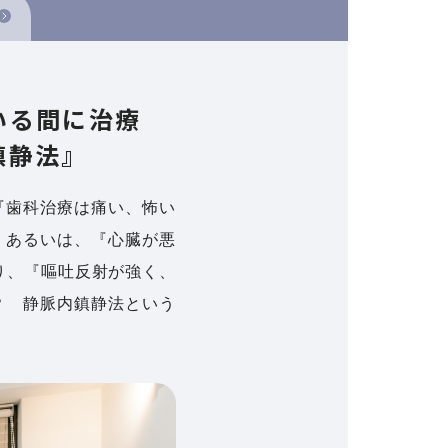
いる間に治療
鎮静法』
『歯科治療は痛い、怖い
 あるいは、『心臓が悪
り、『嘔吐反射が強く、
？ 静脈内鎮静法という